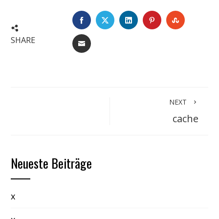
FACEBOOK
TWITTER
LINKEDIN
PINTEREST
STUMBLE
SHARE
EMAIL
NEXT
cache
Neueste Beiträge
x