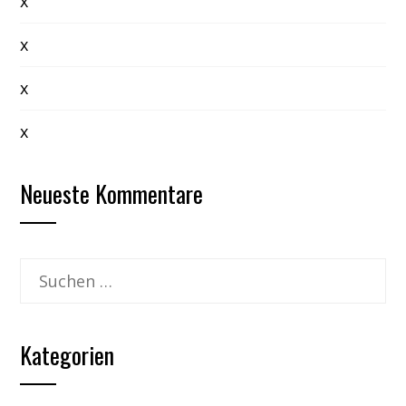
x
x
x
x
Neueste Kommentare
Suchen
nach:
Kategorien